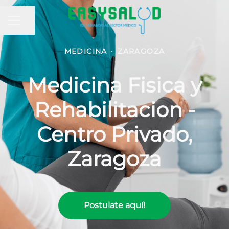
MENÚ DE EMPLEO
Compartir página
MEDICINA
·
ZARAGOZA
Medicina Fisica y
Rehabilitacion -
Centro Privado,
Zaragoza
Postulate aquí!