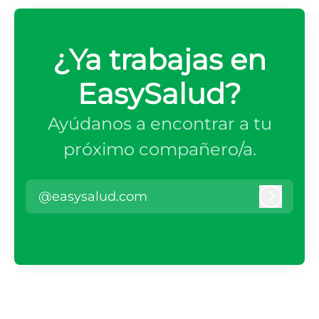
¿Ya trabajas en
EasySalud?
Ayúdanos a encontrar a tu
próximo compañero/a.
@easysalud.com
Iniciar 