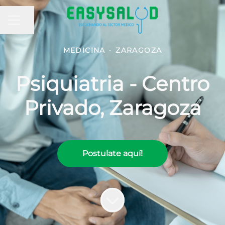
MENÚ DE EMPLEO
Compartir página
MEDICINA
·
ZARAGOZA
Psiquiatria - Centro
Privado, Zaragoza
Postulate aquí!