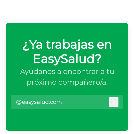
¿Ya trabajas en
EasySalud?
Ayúdanos a encontrar a tu
próximo compañero/a.
@easysalud.com
Iniciar 