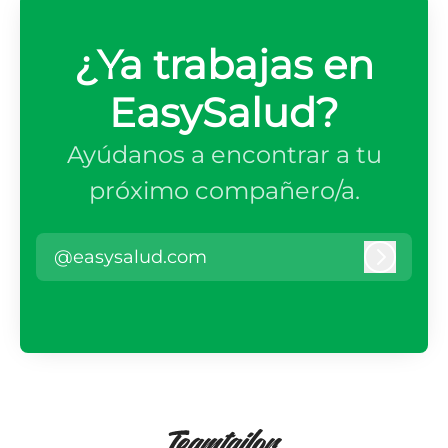
¿Ya trabajas en
EasySalud?
Ayúdanos a encontrar a tu
próximo compañero/a.
@easysalud.com
Iniciar 