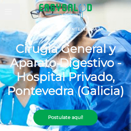
MENÚ DE EMPLEO
Compartir página
MEDICINA
·
PONTEVEDRA
Cirugia General y
Aparato Digestivo -
Hospital Privado,
Pontevedra (Galicia)
Postulate aquí!