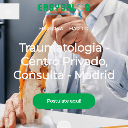
MENÚ DE EMPLEO
Compartir página
MEDICINA
·
MADRID
Traumatologia -
Centro Privado,
Consulta - Madrid
Postulate aquí!