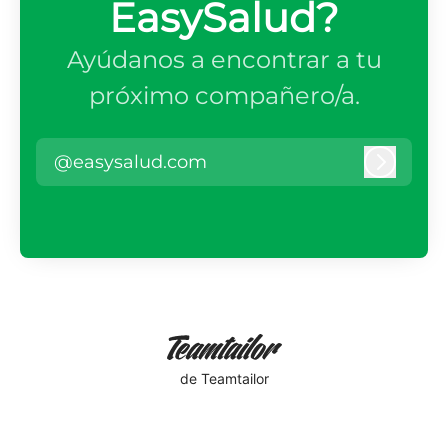
EasySalud?
Ayúdanos a encontrar a tu
próximo compañero/a.
@easysalud.com
Iniciar 
de Teamtailor