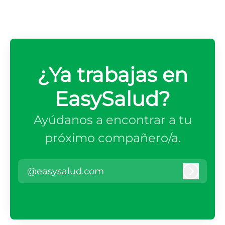
¿Ya trabajas en
EasySalud?
Ayúdanos a encontrar a tu
próximo compañero/a.
@easysalud.com
Iniciar 