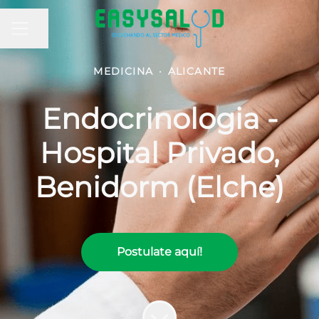
MENÚ DE EMPLEO
Compartir página
MEDICINA
·
ALICANTE
Endocrinologia -
Hospital Privado,
Benidorm (Elche)
Postulate aquí!