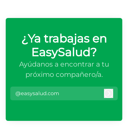
¿Ya trabajas en
EasySalud?
Ayúdanos a encontrar a tu
próximo compañero/a.
@easysalud.com
Iniciar 