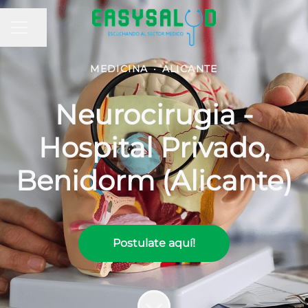
MENÚ DE EMPLEO
Compartir página
MEDICINA
·
ALICANTE
Neurocirugia -
Hospital Privado,
Benidorm (Alicante)
Postulate aquí!