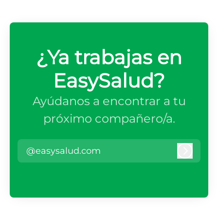
¿Ya trabajas en
EasySalud?
Ayúdanos a encontrar a tu
próximo compañero/a.
@easysalud.com
Iniciar 