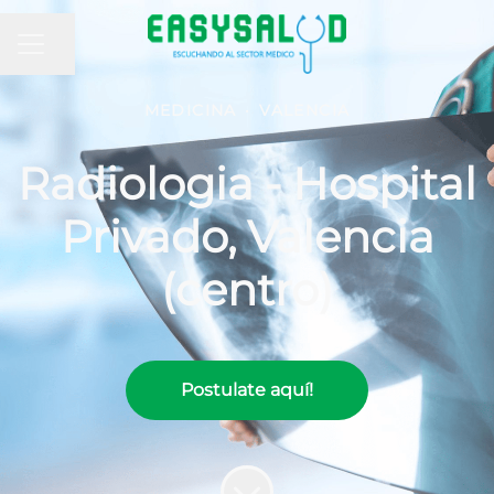
MENÚ DE EMPLEO
Compartir página
MEDICINA
·
VALENCIA
Radiologia - Hospital
Privado, Valencia
(centro)
Postulate aquí!