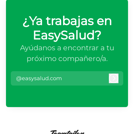
¿Ya trabajas en
EasySalud?
Ayúdanos a encontrar a tu
próximo compañero/a.
@easysalud.com
Iniciar 