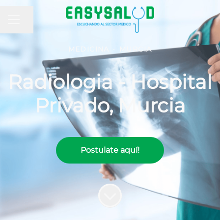
MENÚ DE EMPLEO
Compartir página
MEDICINA
·
MURCIA
Radiologia - Hospital
Privado, Murcia
Postulate aquí!