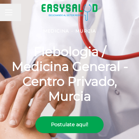
MENÚ DE EMPLEO
Compartir página
MEDICINA
·
MURCIA
Flebologia /
Medicina General -
Centro Privado,
Murcia
Postulate aquí!