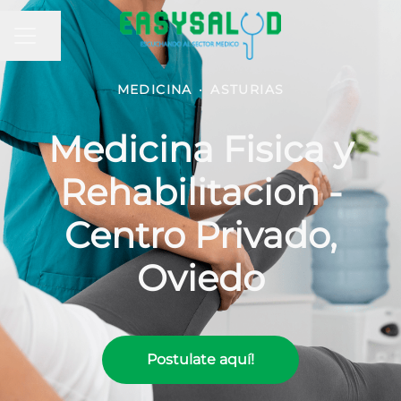
MENÚ DE EMPLEO
Compartir página
MEDICINA
·
ASTURIAS
Medicina Fisica y
Rehabilitacion -
Centro Privado,
Oviedo
Postulate aquí!