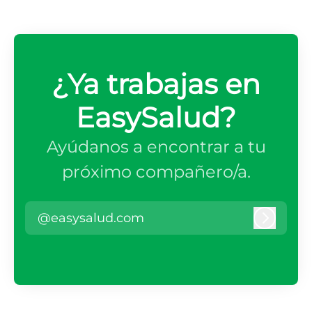
¿Ya trabajas en
EasySalud?
Ayúdanos a encontrar a tu
próximo compañero/a.
@easysalud.com
Iniciar 