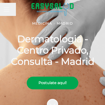
MENÚ DE EMPLEO
Compartir página
MEDICINA
·
MADRID
Dermatologia -
Centro Privado,
Consulta - Madrid
Postulate aquí!