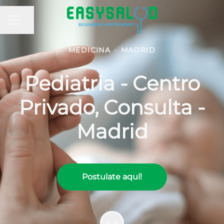
MENÚ DE EMPLEO
Compartir página
MEDICINA
·
MADRID
Pediatria - Centro
Privado, Consulta -
Madrid
Postulate aquí!