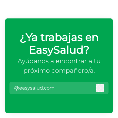
¿Ya trabajas en
EasySalud?
Ayúdanos a encontrar a tu
próximo compañero/a.
@easysalud.com
Iniciar 