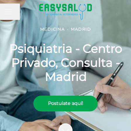
MENÚ DE EMPLEO
Compartir página
MEDICINA
·
MADRID
Psiquiatria - Centro
Privado, Consulta -
Madrid
Postulate aquí!