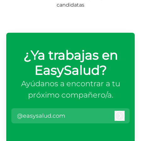
candidatas
¿Ya trabajas en
EasySalud?
Ayúdanos a encontrar a tu
próximo compañero/a.
@easysalud.com
Iniciar 