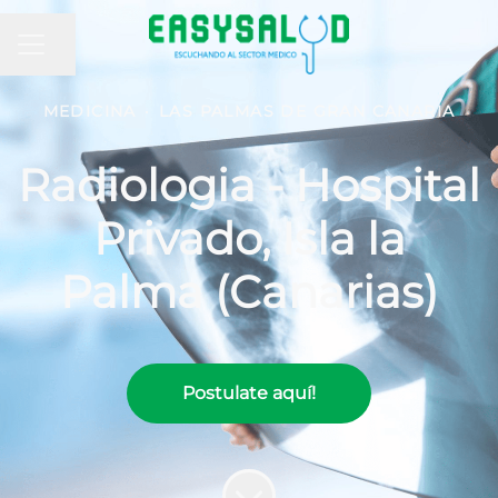
MENÚ DE EMPLEO
Compartir página
MEDICINA
·
LAS PALMAS DE GRAN CANARIA
Radiologia - Hospital
Privado, Isla la
Palma (Canarias)
Postulate aquí!