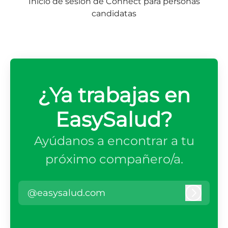
Inicio de sesión de Connect para personas
candidatas
¿Ya trabajas en
EasySalud?
Ayúdanos a encontrar a tu
próximo compañero/a.
@easysalud.com
Iniciar 