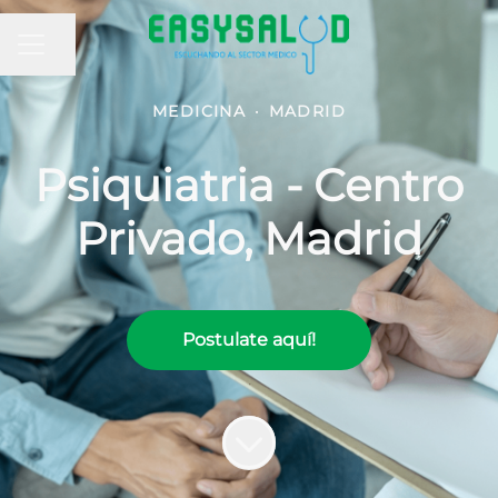
MENÚ DE EMPLEO
Compartir página
MEDICINA
·
MADRID
Psiquiatria - Centro
Privado, Madrid
Postulate aquí!