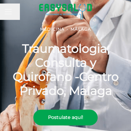
MENÚ DE EMPLEO
Compartir página
MEDICINA
·
MÁLAGA
Traumatologia,
Consulta y
Quirofano -Centro
Privado, Malaga
Postulate aquí!