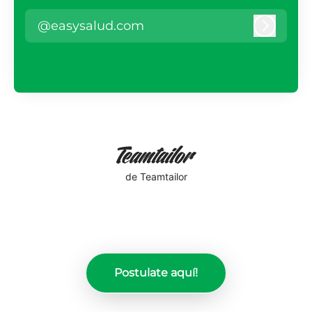
@easysalud.com
Iniciar 
de Teamtailor
Postulate aquí!