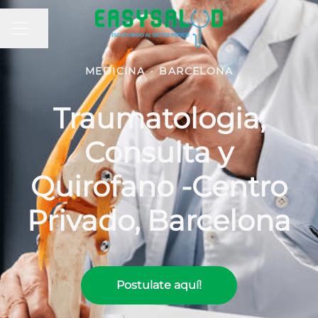
MENÚ DE EMPLEO
Compartir página
MEDICINA
·
BARCELONA
Traumatologia,
Consulta y
Quirofano -Centro
Privado, Barcelona
Postulate aquí!