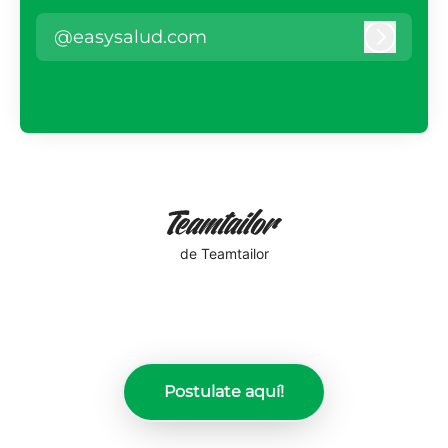
@easysalud.com
Iniciar 
de Teamtailor
Postulate aquí!