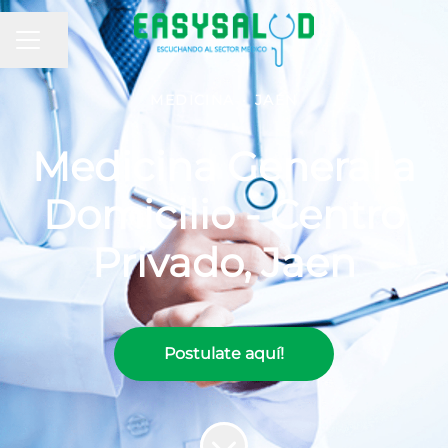
MENÚ DE EMPLEO
Compartir página
MEDICINA
·
JAÉN
Medicina General a
Domicilio - Centro
Privado, Jaen
Postulate aquí!