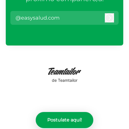
@easysalud.com
Iniciar 
de Teamtailor
Postulate aquí!