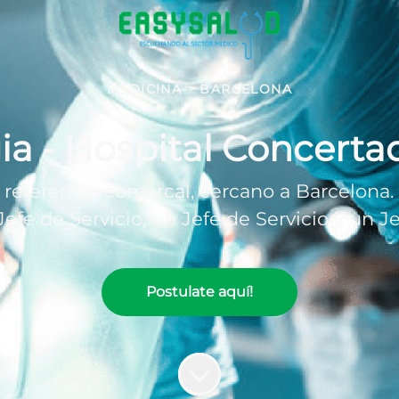
MEDICINA
·
BARCELONA
ia - Hospital Concerta
referencia comarcal, cercano a Barcelona. 
 Jefe de Servicio, un Jefe de Servicio y un J
Postulate aquí!