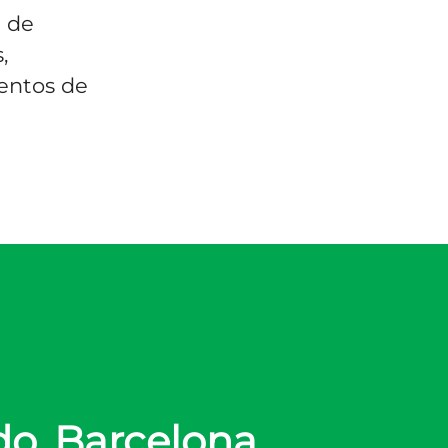
n de
,
ientos de
do, Barcelona