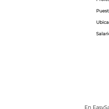
Puest
Ubica
Salar
En EasySa