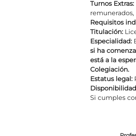
Turnos Extras:
remunerados, 
Requisitos ind
Titulación:
Lic
Especialidad:
E
si ha comenza
está a la espe
Colegiación.
Estatus legal:
P
Disponibilidad
Si cumples con 
Profes