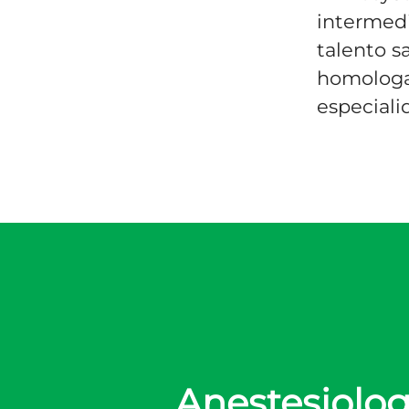
intermedi
talento s
homologac
especiali
Anestesiolog