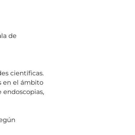
ala de
s científicas.
s en el ámbito
e endoscopias,
según