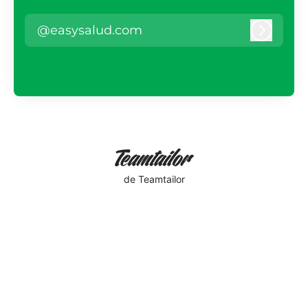
@easysalud.com
Iniciar 
de Teamtailor