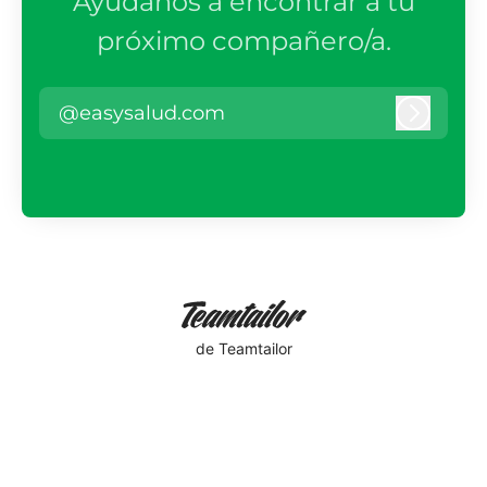
Ayúdanos a encontrar a tu
próximo compañero/a.
@easysalud.com
Iniciar 
de Teamtailor